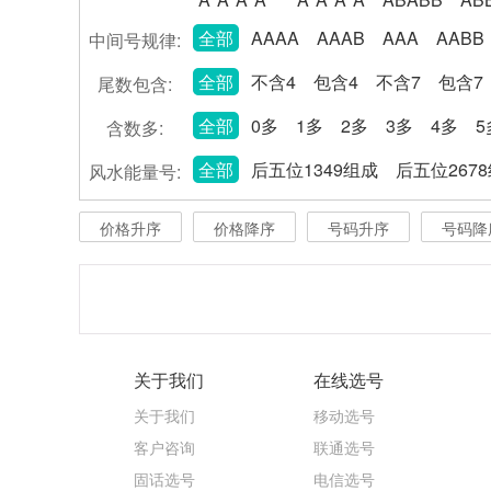
全部
AAAA
AAAB
AAA
AABB
中间号规律:
全部
不含4
包含4
不含7
包含7
尾数包含:
全部
0多
1多
2多
3多
4多
5
含数多:
全部
后五位1349组成
后五位267
风水能量号:
价格升序
价格降序
号码升序
号码降
关于我们
在线选号
关于我们
移动选号
客户咨询
联通选号
固话选号
电信选号