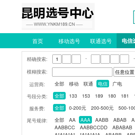
首页
移动选号
联通选号
电信
-
-
精确搜索:
模糊搜索:
全部
移动
联通
电信
广电
运营商:
全部
133
153
189
180
181
号段分类:
全部
0-200元
200-500元
500-1
服务费:
全部
AA
AAA
AABB
ABAB
A
尾号规律:
AABBCC
AABBCCDD
ABABAB
A*A*A*A*
*A*A*A*A
ABABB
AB