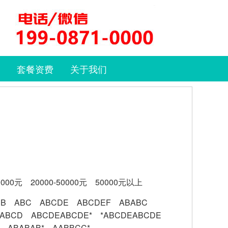
套餐资费
关于我们
0000元
20000-50000元
50000元以上
BB
ABC
ABCDE
ABCDEF
ABABC
ABCD
ABCDEABCDE*
*ABCDEABCDE
ABABAB*
AABBCC*