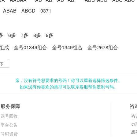
ABAB
ABCD
0371
多
6多
7多
8多
9多
8组成
全号01349组合
全号1349组合
全号2678组合
序
亲，没有符号您要求的号码！你可以重新选择筛选条件。
如果没有你喜欢的类型可以联系客服帮你定制号码。
服务保障
咨
选号回收
咨
办理
平台公告
想
号码资费