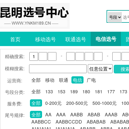
首页
移动选号
联通选号
电信选号
-
-
精确搜索:
模糊搜索:
搜
全部
移动
联通
电信
广电
运营商:
全部
133
153
189
180
181
177
173
号段分类:
全部
0-200元
200-500元
500-1000元
10
服务费:
全部
AA
AAA
AABB
ABAB
AAAB
AB
尾号规律:
AABBCC
AABBCCDD
ABABAB
ABABA
A*A*A*A*
*A*A*A*A
ABABB
ABBA
AAB