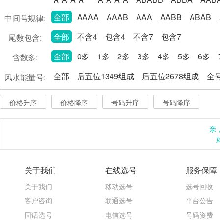
全部
AAAA
AAAB
AAA
AABB
ABAB
中间号规律:
全部
不含4
包含4
不含7
包含7
尾数包含:
全部
0多
1多
2多
3多
4多
5多
6多
含数多:
全部
后五位1349组成
后五位2678组成
全号
风水能量号:
价格升序
价格降序
号码升序
号码降序
亲
关于我们
在线选号
服务保障
关于我们
移动选号
选号回收
客户咨询
联通选号
平台公告
固话选号
电信选号
号码资费