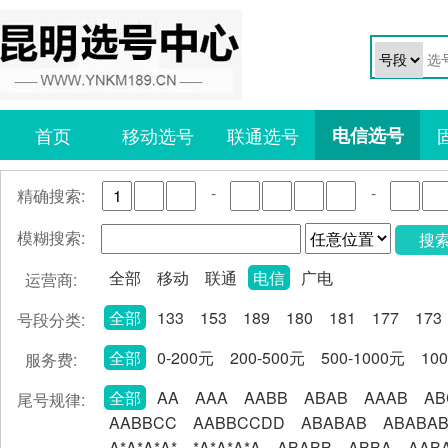
首页
移动选号
联通选号
电信选号
-
-
精确搜索:
模糊搜索:
搜
全部
移动
联通
电信
广电
运营商:
全部
133
153
189
180
181
177
173
号段分类:
全部
0-200元
200-500元
500-1000元
10
服务费:
全部
AA
AAA
AABB
ABAB
AAAB
AB
尾号规律:
AABBCC
AABBCCDD
ABABAB
ABABA
A*A*A*A*
*A*A*A*A
ABABB
ABBA
AAB