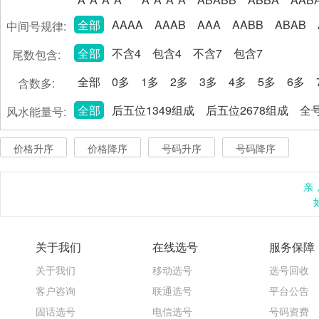
全部
AAAA
AAAB
AAA
AABB
ABAB
中间号规律:
全部
不含4
包含4
不含7
包含7
尾数包含:
全部
0多
1多
2多
3多
4多
5多
6多
含数多:
全部
后五位1349组成
后五位2678组成
全号
风水能量号:
价格升序
价格降序
号码升序
号码降序
亲
关于我们
在线选号
服务保障
关于我们
移动选号
选号回收
客户咨询
联通选号
平台公告
固话选号
电信选号
号码资费