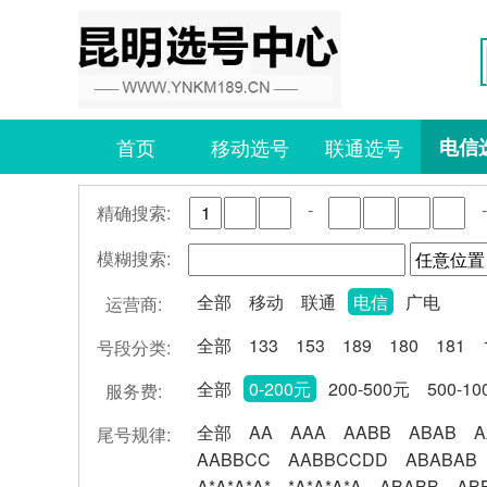
首页
移动选号
联通选号
电信
-
-
精确搜索:
模糊搜索:
全部
移动
联通
电信
广电
运营商:
全部
133
153
189
180
181
号段分类:
全部
0-200元
200-500元
500-1
服务费:
全部
AA
AAA
AABB
ABAB
A
尾号规律:
AABBCC
AABBCCDD
ABABAB
A*A*A*A*
*A*A*A*A
ABABB
AB