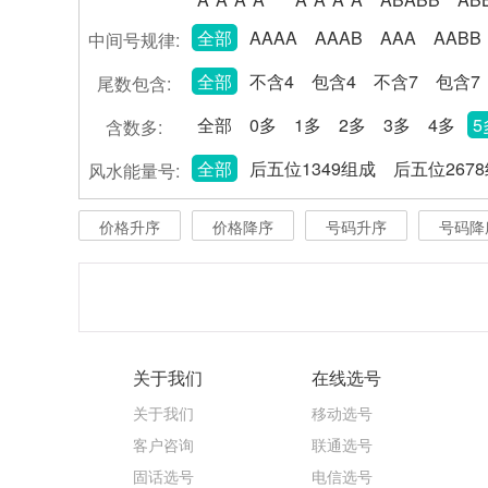
全部
AAAA
AAAB
AAA
AABB
中间号规律:
全部
不含4
包含4
不含7
包含7
尾数包含:
全部
0多
1多
2多
3多
4多
5
含数多:
全部
后五位1349组成
后五位267
风水能量号:
价格升序
价格降序
号码升序
号码降
关于我们
在线选号
关于我们
移动选号
客户咨询
联通选号
固话选号
电信选号