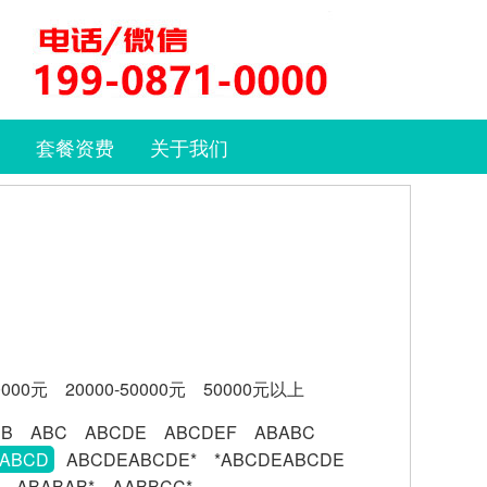
套餐资费
关于我们
0000元
20000-50000元
50000元以上
BB
ABC
ABCDE
ABCDEF
ABABC
ABCD
ABCDEABCDE*
*ABCDEABCDE
ABABAB*
AABBCC*