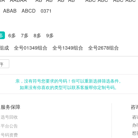
ABAB
ABCD
0371
多
6多
7多
8多
9多
8组成
全号01349组合
全号1349组合
全号2678组合
序
亲，没有符号您要求的号码！你可以重新选择筛选条件。
如果没有你喜欢的类型可以联系客服帮你定制号码。
服务保障
咨
选号回收
咨
办理
平台公告
想
号码资费