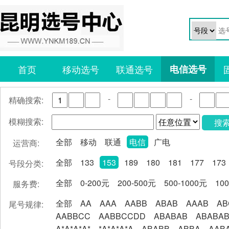
首页
移动选号
联通选号
电信选号
-
-
精确搜索:
模糊搜索:
搜
全部
移动
联通
电信
广电
运营商:
全部
133
153
189
180
181
177
173
号段分类:
全部
0-200元
200-500元
500-1000元
10
服务费:
全部
AA
AAA
AABB
ABAB
AAAB
AB
尾号规律:
AABBCC
AABBCCDD
ABABAB
ABABA
A*A*A*A*
*A*A*A*A
ABABB
ABBA
AAB