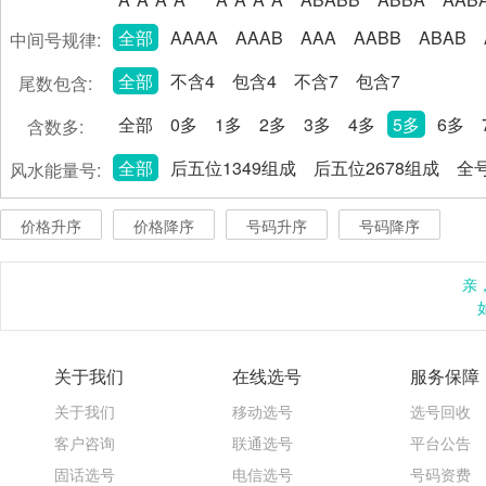
全部
AAAA
AAAB
AAA
AABB
ABAB
中间号规律:
全部
不含4
包含4
不含7
包含7
尾数包含:
全部
0多
1多
2多
3多
4多
5多
6多
含数多:
全部
后五位1349组成
后五位2678组成
全号
风水能量号:
价格升序
价格降序
号码升序
号码降序
亲
关于我们
在线选号
服务保障
关于我们
移动选号
选号回收
客户咨询
联通选号
平台公告
固话选号
电信选号
号码资费