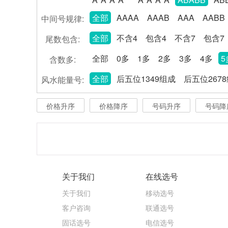
全部
AAAA
AAAB
AAA
AABB
中间号规律:
全部
不含4
包含4
不含7
包含7
尾数包含:
全部
0多
1多
2多
3多
4多
5
含数多:
全部
后五位1349组成
后五位267
风水能量号:
价格升序
价格降序
号码升序
号码降
关于我们
在线选号
关于我们
移动选号
客户咨询
联通选号
固话选号
电信选号