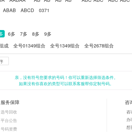
ABAB
ABCD
0371
多
6多
7多
8多
9多
8组成
全号01349组合
全号1349组合
全号2678组合
序
亲，没有符号您要求的号码！你可以重新选择筛选条件。
如果没有你喜欢的类型可以联系客服帮你定制号码。
服务保障
咨
选号回收
咨
办理
平台公告
想
号码资费