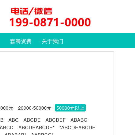
套餐资费
关于我们
0000元
20000-50000元
50000元以上
BB
ABC
ABCDE
ABCDEF
ABABC
ABCD
ABCDEABCDE*
*ABCDEABCDE
ABABAB*
AABBCC*