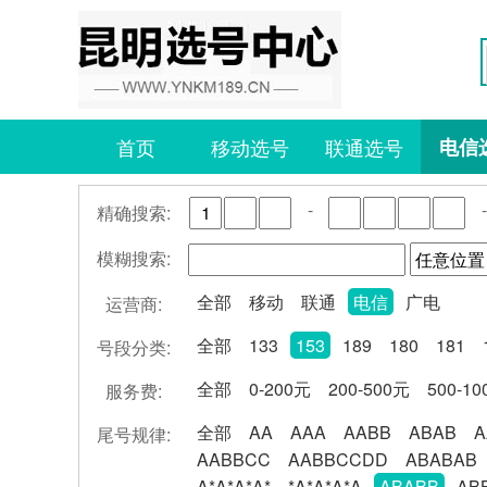
首页
移动选号
联通选号
电信
-
-
精确搜索:
模糊搜索:
全部
移动
联通
电信
广电
运营商:
全部
133
153
189
180
181
号段分类:
全部
0-200元
200-500元
500-1
服务费:
全部
AA
AAA
AABB
ABAB
A
尾号规律:
AABBCC
AABBCCDD
ABABAB
A*A*A*A*
*A*A*A*A
ABABB
AB