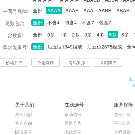
全部
AAAA
AAAB
AAA
AABB
ABAB
中间号规律:
全部
不含4
包含4
不含7
包含7
尾数包含:
全部
0多
1多
2多
3多
4多
5多
6多
含数多:
全部
后五位1349组成
后五位2678组成
全号
风水能量号:
价格升序
价格降序
号码升序
号码降序
亲
关于我们
在线选号
服务保障
关于我们
移动选号
选号回收
客户咨询
联通选号
平台公告
固话选号
电信选号
号码资费