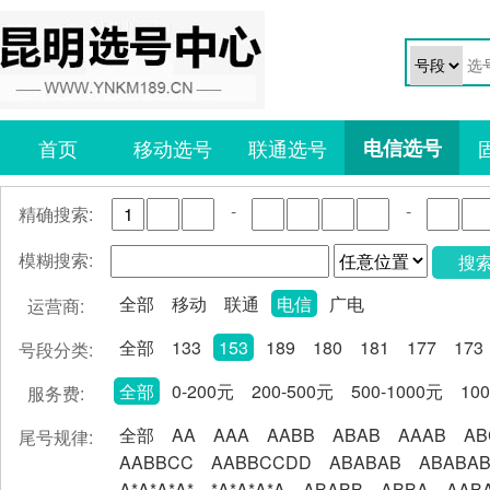
首页
移动选号
联通选号
电信选号
-
-
精确搜索:
模糊搜索:
搜
全部
移动
联通
电信
广电
运营商:
全部
133
153
189
180
181
177
173
号段分类:
全部
0-200元
200-500元
500-1000元
10
服务费:
全部
AA
AAA
AABB
ABAB
AAAB
AB
尾号规律:
AABBCC
AABBCCDD
ABABAB
ABABA
A*A*A*A*
*A*A*A*A
ABABB
ABBA
AAB