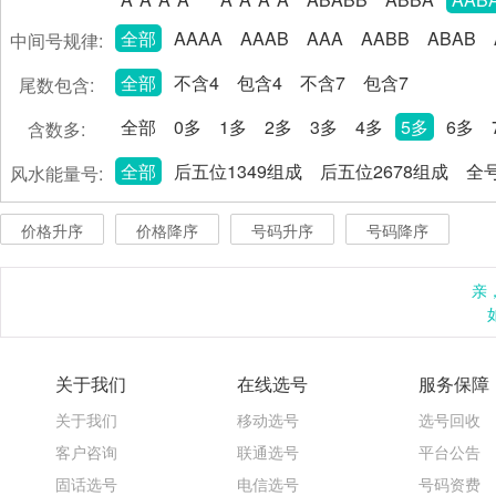
全部
AAAA
AAAB
AAA
AABB
ABAB
中间号规律:
全部
不含4
包含4
不含7
包含7
尾数包含:
全部
0多
1多
2多
3多
4多
5多
6多
含数多:
全部
后五位1349组成
后五位2678组成
全号
风水能量号:
价格升序
价格降序
号码升序
号码降序
亲
关于我们
在线选号
服务保障
关于我们
移动选号
选号回收
客户咨询
联通选号
平台公告
固话选号
电信选号
号码资费