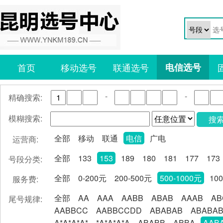
首页
移动选号
联通选号
电信选号
-
-
精确搜索:
模糊搜索:
搜
全部
移动
联通
电信
广电
运营商:
全部
133
153
189
180
181
177
173
号段分类:
全部
0-200元
200-500元
500-1000元
10
服务费:
全部
AA
AAA
AABB
ABAB
AAAB
AB
尾号规律:
AABBCC
AABBCCDD
ABABAB
ABABA
A*A*A*A*
*A*A*A*A
ABABB
ABBA
AAB