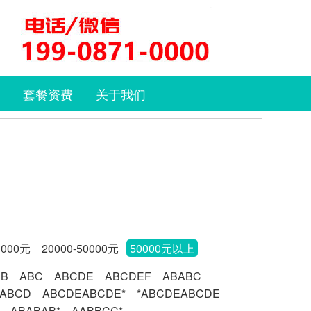
套餐资费
关于我们
0000元
20000-50000元
50000元以上
BB
ABC
ABCDE
ABCDEF
ABABC
ABCD
ABCDEABCDE*
*ABCDEABCDE
ABABAB*
AABBCC*