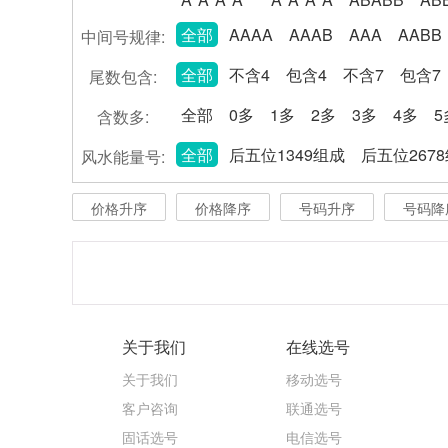
全部
AAAA
AAAB
AAA
AABB
中间号规律:
全部
不含4
包含4
不含7
包含7
尾数包含:
全部
0多
1多
2多
3多
4多
5
含数多:
全部
后五位1349组成
后五位267
风水能量号:
价格升序
价格降序
号码升序
号码降
关于我们
在线选号
关于我们
移动选号
客户咨询
联通选号
固话选号
电信选号