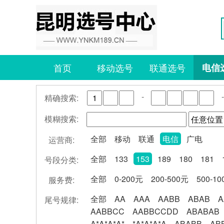
首页
移动选号
联通选号
电信
-
-
精确搜索:
模糊搜索:
全部
移动
联通
电信
广电
运营商:
全部
133
153
189
180
181
号段分类:
全部
0-200元
200-500元
500-1
服务费:
全部
AA
AAA
AABB
ABAB
A
尾号规律:
AABBCC
AABBCCDD
ABABAB
A*A*A*A*
*A*A*A*A
ABABB
AB