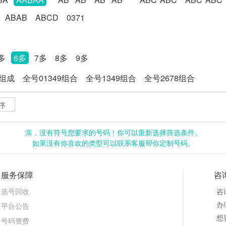
ABAB
ABCD
0371
多
6多
7多
8多
9多
8组成
全号01349组合
全号1349组合
全号2678组合
序
亲，没有符号您要求的号码！你可以重新选择筛选条件。
如果没有你喜欢的类型可以联系客服帮你定制号码。
服务保障
咨
选号回收
咨
办理
平台公告
想
号码资费